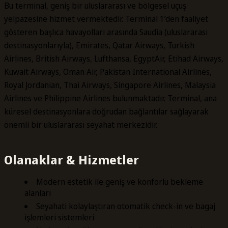
Bu terminal, geniş bir uluslararası ve bölgesel uçuş
yelpazesine hizmet vermektedir. Terminal 1’den faaliyet
gösteren başlıca havayolları arasında Saudia (uluslararası
destinasyonlarıyla), Emirates, Qatar Airways, Turkish
Airlines, British Airways, Lufthansa, EgyptAir, Etihad Airways,
Kuwait Airways, Oman Air, Pakistan International Airlines,
Royal Jordanian, Thai Airways, Singapore Airlines, Malaysia
Airlines ve Philippine Airlines bulunmaktadır. Terminal, ana
küresel destinasyonlara doğrudan bağlantılar sağlayarak
önemli bir uluslararası seyahat merkezidir.
Olanaklar & Hizmetler
Modern estetik ile geniş ve konforlu bekleme
alanları
Seyahati kolaylaştıran otomatik check-in ve bagaj
işlemleri sistemleri