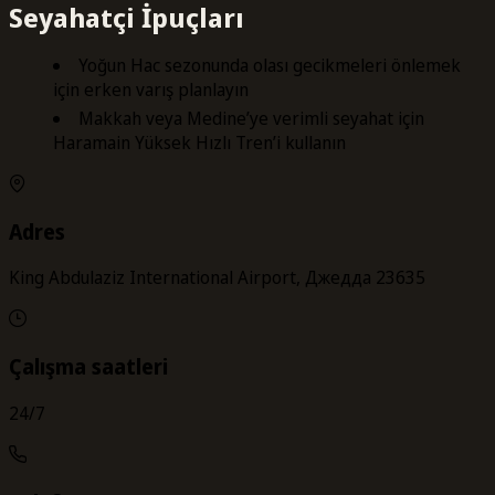
Seyahatçi İpuçları
Yoğun Hac sezonunda olası gecikmeleri önlemek
için erken varış planlayın
Makkah veya Medine’ye verimli seyahat için
Haramain Yüksek Hızlı Tren’i kullanın
Adres
King Abdulaziz International Airport, Джедда 23635
Çalışma saatleri
24/7