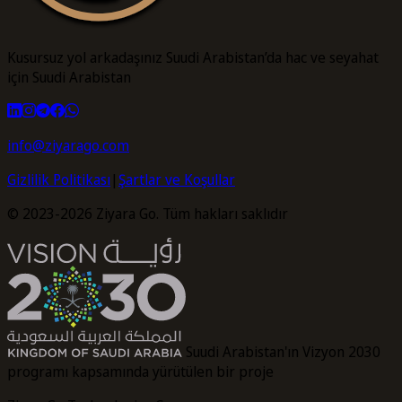
Kusursuz yol arkadaşınız Suudi Arabistan’da hac ve seyahat
için Suudi Arabistan
info@ziyarago.com
Gizlilik Politikası
|
Şartlar ve Koşullar
© 2023-2026 Ziyara Go. Tüm hakları saklıdır
Suudi Arabistan'ın Vizyon 2030
programı kapsamında yürütülen bir proje