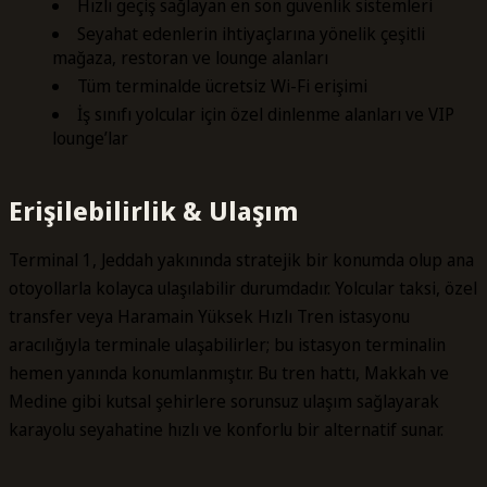
Hızlı geçiş sağlayan en son güvenlik sistemleri
Seyahat edenlerin ihtiyaçlarına yönelik çeşitli
mağaza, restoran ve lounge alanları
Tüm terminalde ücretsiz Wi-Fi erişimi
İş sınıfı yolcular için özel dinlenme alanları ve VIP
lounge’lar
Erişilebilirlik & Ulaşım
Terminal 1, Jeddah yakınında stratejik bir konumda olup ana
otoyollarla kolayca ulaşılabilir durumdadır. Yolcular taksi, özel
transfer veya Haramain Yüksek Hızlı Tren istasyonu
aracılığıyla terminale ulaşabilirler; bu istasyon terminalin
hemen yanında konumlanmıştır. Bu tren hattı, Makkah ve
Medine gibi kutsal şehirlere sorunsuz ulaşım sağlayarak
karayolu seyahatine hızlı ve konforlu bir alternatif sunar.