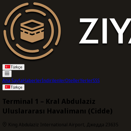
Türkçe
Ana Sayfa
Haberler
İndirilenler
Oteller
Yerler
SSS
Türkçe
Terminal 1 – Kral Abdulaziz
Uluslararası Havalimanı (Cidde)
King Abdulaziz International Airport, Джедда 23635