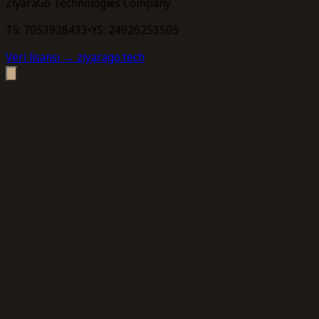
ZiyaraGo Technologies Company
TS: 7053928433
•
YS: 24926253505
Veri lisansı
→ ziyarago.tech