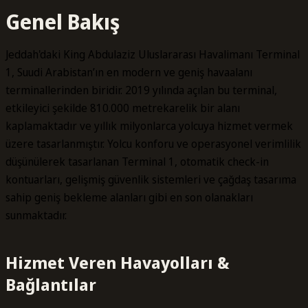
Genel Bakış
Jeddah'daki King Abdulaziz Uluslararası Havalimanı Terminal
1, Suudi Arabistan’ın en modern ve geniş havaalanı
terminallerinden biridir. 2019 yılında açılan bu terminal,
etkileyici şekilde 810.000 metrekarelik bir alanı
kaplamaktadır ve yıllık milyonlarca yolcuya hizmet vermek
üzere tasarlanmıştır. Yolcu konforu ve operasyonel verimlilik
düşünülerek tasarlanan Terminal 1, otomatik check-in
kontuarları, gelişmiş güvenlik sistemleri ve çağdaş tasarıma
sahip geniş bekleme alanları gibi en son olanakları
sunmaktadır.
Hizmet Veren Havayolları &
Bağlantılar