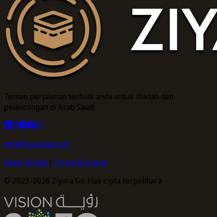
Teman perjalanan terbaik anda untuk ibadah dan
pelancongan di Arab Saudi
info@ziyarago.com
Dasar Privasi
|
Terma & Syarat
© 2023-2026 Ziyara Go. Hak cipta terpelihara