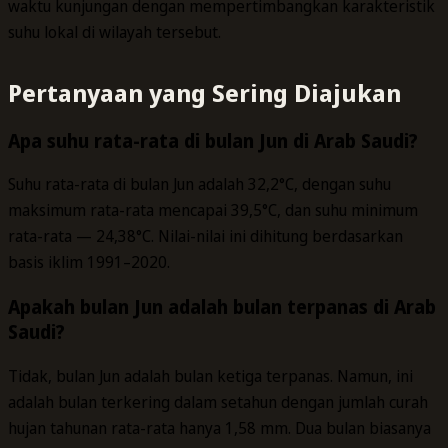
waktu kunjungan dengan mempertimbangkan karakteristik
suhu lokal di wilayah tersebut.
Pertanyaan yang Sering Diajukan
Apa suhu rata-rata di bulan Jun di Arab Saudi?
Suhu rata-rata di bulan Jun adalah 32,2°C, dengan suhu
maksimum rata-rata mencapai 39,5°C, dan suhu minimum
rata-rata — 24,38°C. Nilai-nilai ini dihitung berdasarkan
basis iklim 1991–2020.
Apakah bulan Jun adalah bulan terpanas di Arab
Saudi?
Tidak, bulan Jun adalah bulan ketiga terpanas. Namun, ini
adalah bulan terkering dalam setahun dengan jumlah curah
hujan tahunan rata-rata hanya 1,58 mm. Dua bulan biasanya