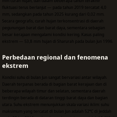
mm curah hujan, dan dalam beberapa tahun terakhir
fluktuasi terus berlanjut — pada tahun 2019 tercatat 4,0
mm, sedangkan pada tahun 2025 kurang dari 0,02 mm.
Secara geografis, curah hujan terkonsentrasi di daerah
pegunungan barat dan barat daya, sementara sebagian
besar kerajaan mengalami kondisi kering. Kasus paling
ekstrem — 53,8 mm hujan di Sharurah pada bulan Jun 1996.
Perbedaan regional dan fenomena
ekstrem
Kondisi suhu di bulan Jun sangat bervariasi antar wilayah.
Daerah terpanas berada di bagian barat kerajaan dan di
beberapa wilayah timur dan selatan, sementara daerah
terdingin berada di dataran tinggi barat daya dan bagian
utara. Suhu ekstrem menunjukkan skala variasi iklim: suhu
maksimum yang tercatat di bulan Jun adalah 52°C di Jeddah