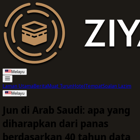
Melayu
Laman Utama
Berita
Muat Turun
Hotel
Tempat
Soalan Lazim
Melayu
Jun di Arab Saudi: apa yang
diharapkan dari panas
berdasarkan 40 tahun data