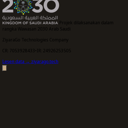
Projek dilaksanakan dalam
rangka Wawasan 2030 Arab Saudi
ZiyaraGo Technologies Company
CR: 7053928433
•
IR: 24926253505
Lesen data
→ ziyarago.tech