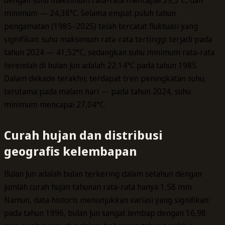
minimum — 24,38°C. Selama empat puluh tahun
pengamatan (1985–2025) telah tercatat fluktuasi yang
signifikan: suhu maksimum rata-rata tertinggi terjadi pada
tahun 2024 — 41,52°C, sedangkan suhu minimum rata-rata
terendah di bulan Jun adalah 22,14°C pada tahun 1985.
Dalam dekade terakhir, terdapat tren peningkatan suhu,
terutama pada malam hari — pada tahun 2024, suhu
minimum mencapai 27,04°C.
Curah hujan dan distribusi
geografis kelembapan
Bulan Jun adalah bulan terkering dalam setahun dengan
jumlah curah hujan tahunan rata-rata hanya 1,58 mm.
Namun, data historis menunjukkan variasi yang signifikan:
pada tahun 1996, bulan Jun sangat lembap dengan 16,98