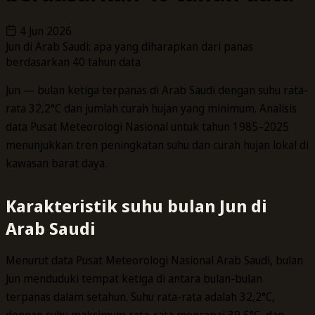
4 Jun 2026
Jun di Arab Saudi: apa yang diharapkan dari panas
berdasarkan 40 tahun data
Jun — bulan ketiga terpanas di Arab Saudi dengan suhu rata-
rata 32,2°C dan jumlah curah hujan yang minimum. Analisis
data Pusat Meteorologi Nasional untuk tahun 1985–2025
menunjukkan tren peningkatan suhu dan curah hujan lokal di
kawasan barat daya.
Karakteristik suhu bulan Jun di
Arab Saudi
Menurut data Pusat Meteorologi Nasional Arab Saudi, bulan
Jun menduduki tempat ketiga di antara bulan-bulan
terpanas dalam setahun. Suhu rata-rata adalah 32,2°C,
dengan suhu maksimum rata-rata mencapai 39,5°C, dan