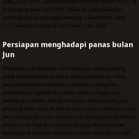
pada 22 Jun 2010, sedangkan suhu minimum adalah 10,6°C di
Al-Qurayyat pada 4 Jun 1990. Selain itu, pada bulan Jun
kemungkinan terjadi angin kencang — kecepatan rekor
111,1 km/jam tercatat di Taif pada 14 Jun 2023.
Persiapan menghadapi panas bulan
Jun
Memahami karakteristik iklim bulan Jun sangat penting
untuk merencanakan aktivitas selama periode ini. Panas
yang diharapkan memerlukan tindakan pencegahan,
termasuk peningkatan konsumsi cairan, penggunaan
pelindung matahari, dan perencanaan aktivitas pada jam-
jam yang lebih sejuk. Perhatian khusus harus diberikan pada
perlindungan dari sinar matahari dan pencegahan kelelahan
akibat panas. Bagi para pelancong yang merencanakan
kunjungan di bulan Jun, disarankan untuk memilih rute dan