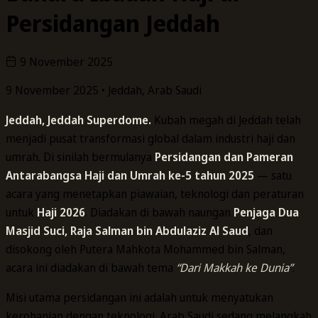
Persidangan Jeddah
9 November 2025
9 November 2025
• Jeddah, Arab Saudi
Jeddah, Jeddah Superdome.
Kubah megah di Jeddah telah
menjadi pusat transformasi global dalam industri haji dan
umrah. Di sinilah bermulanya
Persidangan dan Pameran
Antarabangsa Haji dan Umrah ke-5 tahun 2025
— satu
acara yang menetapkan piawaian, teknologi dan peraturan
untuk
Haji 2026
. Diadakan di bawah naungan
Penjaga Dua
Masjid Suci, Raja Salman bin Abdulaziz Al Saud
, dan
disokong oleh Putera Mahkota Mohammed bin Salman,
acara ini diadakan di bawah tema
“Dari Makkah ke Dunia”
.
Misi utama persidangan ini adalah untuk menyatukan
kerohanian dengan teknologi. Arab Saudi sedang melangkah