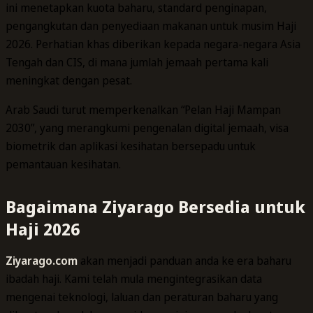
ini menetapkan kuota baharu, standard penginapan,
pengangkutan dan penyediaan makanan untuk musim Haji
2026. Perhatian khas diberikan kepada negara-negara Asia
Tengah dan CIS, di mana jumlah jemaah pertama kali
meningkat dengan pesat.
Arab Saudi turut memperkenalkan “Pelan Haji Mampan
2030”, yang merangkumi pengenalan digital jemaah, visa
biometrik dan aplikasi kesihatan bersepadu untuk
pemantauan kesihatan.
Bagaimana Ziyarago Bersedia untuk
Haji 2026
Ziyarago.com
akan menjadi panduan anda ke era baharu
ibadah haji. Kami telah mula mengintegrasikan data
mengenai teknologi, laluan dan peraturan baharu yang