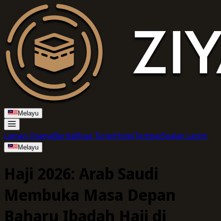
Melayu
Laman Utama
Berita
Muat Turun
Hotel
Tempat
Soalan Lazim
Melayu
Haji 2026: Arab Saudi
Membuka Masa Depan
Baharu Ibadah Haji di