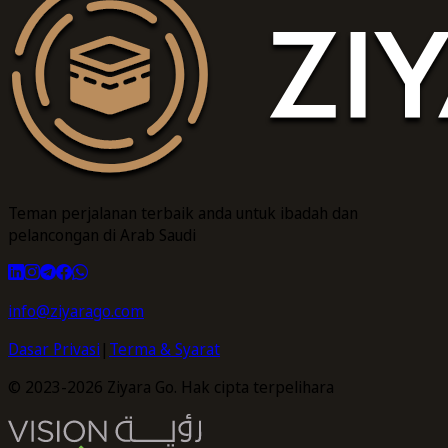
Teman perjalanan terbaik anda untuk ibadah dan
pelancongan di Arab Saudi
info@ziyarago.com
Dasar Privasi
|
Terma & Syarat
© 2023-2026 Ziyara Go. Hak cipta terpelihara