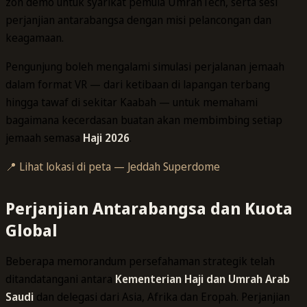
zon demo untuk syarikat pemula UmrahTech, serta sesi
perjanjian antarabangsa dengan misi pelancongan dan
keagamaan.
Pengunjung boleh mengalami simulasi perjalanan jemaah
dalam format VR — dari ketibaan di lapangan terbang
hingga tawaf di sekitar Kaabah — untuk memahami
bagaimana kecerdasan buatan akan membimbing setiap
jemaah semasa
Haji 2026
.
📍 Lihat lokasi di peta — Jeddah Superdome
Perjanjian Antarabangsa dan Kuota
Global
Beberapa memorandum persefahaman strategik telah
ditandatangani antara
Kementerian Haji dan Umrah Arab
Saudi
dan delegasi dari Asia, Afrika dan Eropah. Perjanjian