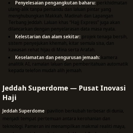
Penyelesaian pengangkutan baharu:
perkhidmatan
ulang-alik tanpa pemandu dan laluan pintar yang
menghubungkan Makkah, Madinah dan Lapangan
Terbang Jeddah. Laluan khas “Hajj Express” juga akan
dilancarkan dengan penyelarasan data masa nyata.
Kelestarian dan alam sekitar:
projek tenaga bersih,
sistem penyejukan khemah, kitar semula sisa, dan
kawasan rehat hijau di Mina serta Arafah.
Keselamatan dan pengurusan jemaah:
kamera
analitik AI, ramalan laluan dan pemberitahuan automatik
kepada telefon mudah alih jemaah.
Jeddah Superdome — Pusat Inovasi
Haji
Jeddah Superdome
, pavilion berkubah terbesar di dunia,
menjadi tempat pertemuan antara kerohanian dan
teknologi. Pameran ini menampilkan makmal realiti maya,