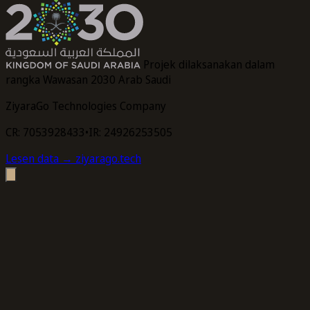
Projek dilaksanakan dalam
rangka Wawasan 2030 Arab Saudi
ZiyaraGo Technologies Company
CR: 7053928433
•
IR: 24926253505
Lesen data
→ ziyarago.tech