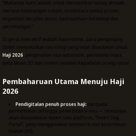
“Matlamat kami adalah untuk memastikan setiap jemaah
merasai ketenangan rohani, sementara semua proses
organisasi berjalan lancar hasil bantuan teknologi dan
perancangan.”
Di gerai interaktif Jeddah Superdome, para pengunjung
boleh menyaksikan teknologi yang telah disediakan untuk
Haji 2026
: pengesahan visa automatik, pembantu maya,
peta laluan 3D dan sistem ramalan kepadatan orang ramai.
Pembaharuan Utama Menuju Haji
2026
Pendigitalan penuh proses haji:
daripada
permohonan sehingga penerbitan e-visa — semuanya
akan disepadukan dalam satu platform, “Smart Hajj
Portal”, yang menggunakan biometrik dan kecerdasan
buatan (AI).