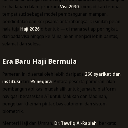
ke hadapan dalam program
Visi 2030
, menjadikan tempat-
tempat suci sebagai model pembangunan mampan,
pendigitalan dan kerjasama antarabangsa. Di sinilah pelan
hala tuju
Haji 2026
dibentuk — di mana setiap peringkat,
daripada visa hingga ke Mina, akan menjadi lebih pantas,
selamat dan selesa.
Era Baru Haji Bermula
Pameran ini disertai oleh lebih daripada
260 syarikat dan
institusi
dari
95 negara
. Antara peserta pameran ialah
pembangun aplikasi mudah alih untuk jemaah, platform
navigasi berasaskan AI untuk Makkah dan Madinah,
pengeluar khemah pintar, bas autonomi dan sistem
biometrik.
Menteri Haji dan Umrah,
Dr. Tawfiq Al-Rabiah
, berkata: