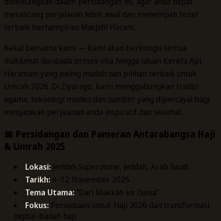
dibentangkan dalam persidangan ini, agar anda dapat
merancang perjalanan lebih awal dan menempah hotel
terbaik berhampiran Masjidil Haram.
Kekal bersama kami — kami akan berkongsi semua
maklumat daripada proses visa hingga laluan Kereta Api
Haramain yang paling mudah dan pilihan terbaik untuk
Umrah 2026. Di Ziyarago, kami menggabungkan tradisi
agama, teknologi moden dan sumber yang dipercayai bagi
menjadikan perjalanan anda inspiratif dan selamat.
📅 Persidangan dan Pameran Antarabangsa Haji
& Umrah 2025
Lokasi:
Jeddah Superdome, Jeddah, Arab Saudi
Tarikh:
9–12 November 2025
Tema Utama:
“Dari Makkah ke Dunia”
Fokus:
Persediaan untuk Haji 2026 dan transformasi
digital ibadah haji