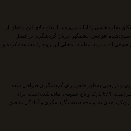
وهستانی البهاء و عسیر خنکای نجات‌بخشی را ارائه می‌دهند. ارتفاع بالای این مناطق از
امر توضیح‌دهنده افزایش چشمگیر جریان گردشگری در فصل
ی طبیعی لذت ببرند. مقامات محلی این روند را مشاهده کرده و
 کلی بیش از 3 میلیون متر مربع را ارائه می‌دهد. علاوه بر مناطق سبز، بیش از 45 مسیر پیاده‌روی و ورزشی به‌طور خاص برای گردشگران طراحی شده
است که به آن‌ها اجازه می‌دهد منطقه را به‌طور فعال و ایمن کشف کنند. در منطقه همسایه عسیر، وضعیت حتی بیشتر چشمگیر است: 671 پارک و باغ عمومی آماده شده است. برای
به کار هستند. این اعداد نشان‌دهنده رویکرد جدی به توسعه صنعت گردشگری و آمادگی مناطق