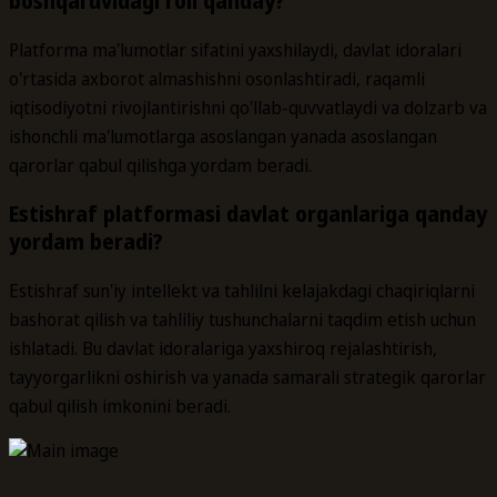
boshqaruvidagi roli qanday?
Platforma ma'lumotlar sifatini yaxshilaydi, davlat idoralari
o'rtasida axborot almashishni osonlashtiradi, raqamli
iqtisodiyotni rivojlantirishni qo'llab-quvvatlaydi va dolzarb va
ishonchli ma'lumotlarga asoslangan yanada asoslangan
qarorlar qabul qilishga yordam beradi.
Estishraf platformasi davlat organlariga qanday
yordam beradi?
Estishraf sun'iy intellekt va tahlilni kelajakdagi chaqiriqlarni
bashorat qilish va tahliliy tushunchalarni taqdim etish uchun
ishlatadi. Bu davlat idoralariga yaxshiroq rejalashtirish,
tayyorgarlikni oshirish va yanada samarali strategik qarorlar
qabul qilish imkonini beradi.