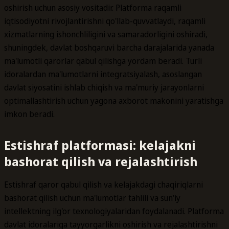
oshirish uchun asosiy vositadir. Platforma raqamli
iqtisodiyotni rivojlantirishni qo'llab-quvvatlaydi, raqamli
xizmatlarning ishonchliligini va samaradorligini oshiradi,
shuningdek, davlat boshqaruvi barcha darajalarida yanada
ma'lumotli qarorlar qabul qilishga yordam beradi. Turli
idoralardan ma'lumotlarni integratsiyalash, asoslangan
davlat siyosatini ishlab chiqish va ma'muriy jarayonlarni
optimallashtirish uchun yagona axborot makonini yaratishga
imkon beradi.
Estishraf platformasi: kelajakni
bashorat qilish va rejalashtirish
Estishraf qaror qabul qilish va kelajakdagi chaqiriqlarni
bashorat qilish uchun ma'lumotlar tahlili va sun'iy
intellektning ilg'or texnologiyalaridan foydalanadi. Platforma
davlat idoralariga tayyorgarlikni oshirish va rejalashtirishni