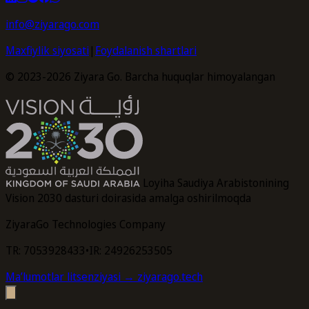
info@ziyarago.com
Maxfiylik siyosati
|
Foydalanish shartlari
© 2023-2026 Ziyara Go. Barcha huquqlar himoyalangan
Loyiha Saudiya Arabistonining
Vision 2030 dasturi doirasida amalga oshirilmoqda
ZiyaraGo Technologies Company
TR: 7053928433
•
IR: 24926253505
Maʼlumotlar litsenziyasi
→ ziyarago.tech