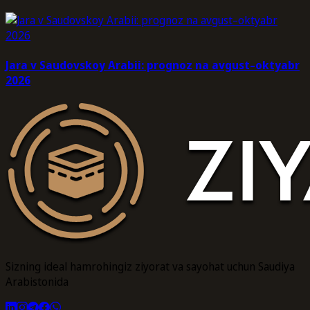
Jara v Saudovskoy Arabii: prognoz na avgust–oktyabr
2026
Sizning ideal hamrohingiz ziyorat va sayohat uchun Saudiya
Arabistonida