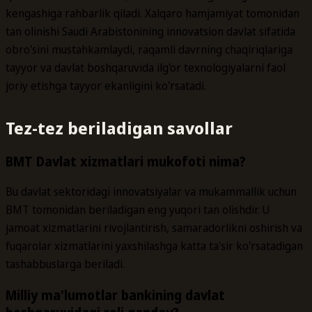
kengashiga rahbarlik qiladi. Xalqaro hamjamiyat tomonidan
tan olinishi Saudi Arabistonining innovatsion davlat sifatida
obro'sini mustahkamlaydi, raqamli davrning chaqiriqlariga
tayyor va davlat boshqaruvida ilg'or texnologiyalarni faol
joriy etishga tayyor ekanligini ko'rsatadi.
Tez-tez beriladigan savollar
BMT Davlat xizmatlari mukofoti nima?
Bu davlat sektoridagi innovatsiyalar va mukammallik uchun
BMT tomonidan beriladigan eng yuqori tan olishdir. U
jamoat xizmatlarini rivojlantirish, samaradorlikni oshirish va
fuqarolar xizmatlarini yaxshilashga katta ta'sir ko'rsatadigan
tashabbuslarga beriladi.
Milliy ma'lumotlar bankining davlat