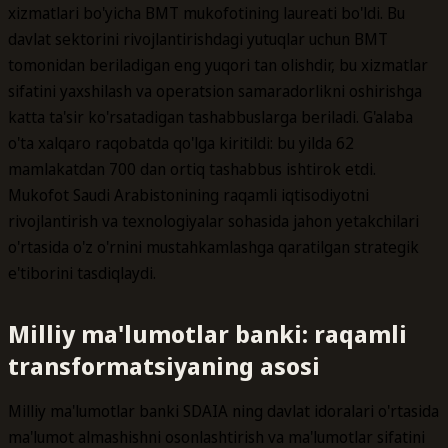
xizmatlari bo'yicha BMT mukofotining laureati bo'ldi. Bu
davlat sektorini rivojlantirishdagi yutuqlar uchun BMT
tomonidan beriladigan eng yuqori tan olishdir, bu xizmatlar
sifatini yaxshilash va operatsion samaradorlikni oshirishga
katta ta'sir ko'rsatadigan tashabbuslarga beriladi. G'alaba
o'ta xalqaro raqobatda qo'lga kiritildi: bu yilda 62
mamlakatdan 700 dan ortiq tashabbus ishtirok etdi.
Mukofot Saudi Arabistonining raqamli iqtisodiyotni
rivojlantirish va texnologiyalar sohasida jahon yetakchilari
o'rtasida o'z o'rnini mustahkamlashga qaratilgan strategik
e'tiborini tasdiqlaydi.
Milliy ma'lumotlar banki: raqamli
transformatsiyaning asosi
Milliy ma'lumotlar banki SDAIA ning davlat idoralari o'rtasida
ma'lumot almashishni osonlashtirish va ma'lumotlar sifatini