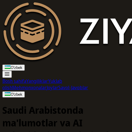
O'zbek
Bosh sahifa
Yangiliklar
Yuklab
olish
Mehmonxonalar
Joylar
Savol-Javoblar
O'zbek
Saudi Arabistonda
ma'lumotlar va AI