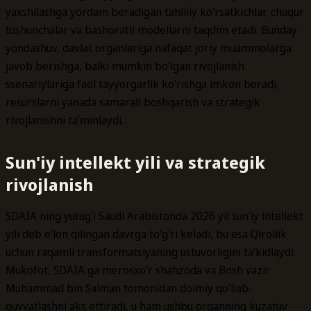
yaxshilashga yordam beradigan tahliliy ko'rsatkichlar, chuqur
tushunchalar va bashoratli modellarni taqdim etadi. Bunday
yondashuv, davlat organlariga nafaqat joriy muammolarga
javob berishga, balki mumkin bo'lgan rivojlanish
ssenariylariga faol tayyorgarlik ko'rishga imkon beradi,
resurslarni yanada samarali boshqarish va strategik
rivojlanishni ta'minlaydi.
Sun'iy intellekt yili va strategik
rivojlanish
SDAIA ning yutug'i Saudi Arabistonda 2026 yil sun'iy intellekt
yili deb e'lon qilingan davrga to'g'ri keladi, bu esa Qirollik
uchun raqamli transformatsiyaning ustuvorligini ta'kidlaydi.
Mukofot, SDAIA ga merosxo'r shahzoda va Bosh vazir
Muhammad bin Salman tomonidan doimiy qo'llab-
quvvatlashni aks ettiradi, u ham ushbu organning kuzatuv