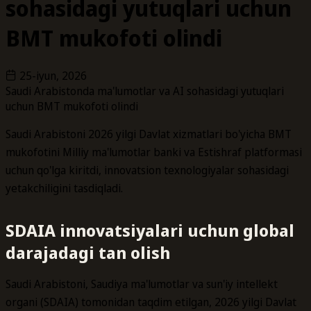
sohasidagi yutuqlari uchun
BMT mukofoti olindi
25-iyun, 2026
Saudi Arabistonda ma'lumotlar va AI sohasidagi yutuqlari
uchun BMT mukofoti olindi
Saudi Arabistoni 2026 yilgi Davlat xizmatlari bo'yicha BMT
mukofotini Milliy ma'lumotlar banki va Estishraf platformasi
uchun qo'lga kiritdi, innovatsion texnologiyalar sohasidagi
yetakchiligini tasdiqladi.
SDAIA innovatsiyalari uchun global
darajadagi tan olish
Saudi Arabistoni, Saudiya ma'lumotlar va sun'iy intellekt
organi (SDAIA) tomonidan taqdim etilgan, 2026 yilgi Davlat