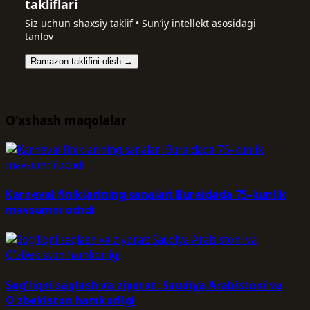
takliflari
Siz uchun shaxsiy taklif • Sun’iy intellekt asosidagi
tanlov
Ramazon taklifini olish →
O‘xshash maqolalar
Karneval finiklarining sanalari Buraidada 75-kunlik
mavsumni ochdi
Sog'liqni saqlash va ziyorat: Saudiya Arabistoni va
O'zbekiston hamkorligi