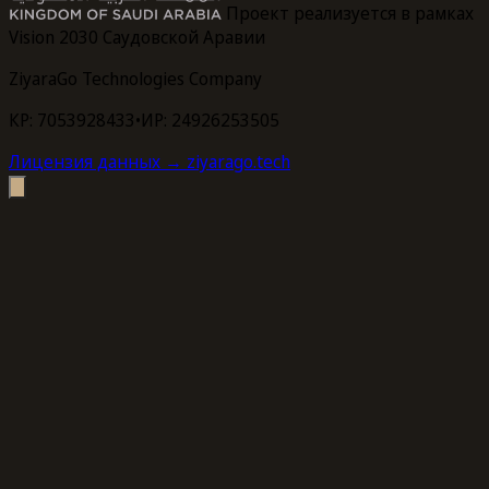
Проект реализуется в рамках
Vision 2030 Саудовской Аравии
ZiyaraGo Technologies Company
КР: 7053928433
•
ИР: 24926253505
Лицензия данных
→ ziyarago.tech