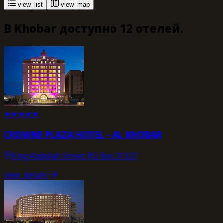
view_list
view_map
В Khobar доступно 12 отелей.
★
★
★
★
★
CROWNE PLAZA HOTEL - AL KHOBAR
King Abdullah Street P.O. Box 31327
view_details