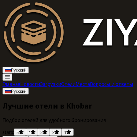
Русский
Главная
Новости
Загрузки
Отели
Места
Вопросы и ответы
Русский
Лучшие отели в Khobar
Подбор отелей для удобного бронирования
stars:
5
4
3
2
1