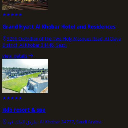
★
★
★
★
★
Grand Hyatt Al Khobar Hotel and Residences
3266 Custodian of the Two Holy Mosques Road, Al Olaya
District, Al Khobar 34448, Saudi
view_details
★
★
★
★
★
Hdb resort & spa
طريق الملك فهد، Al Khobar 34777, Saudi Arabia