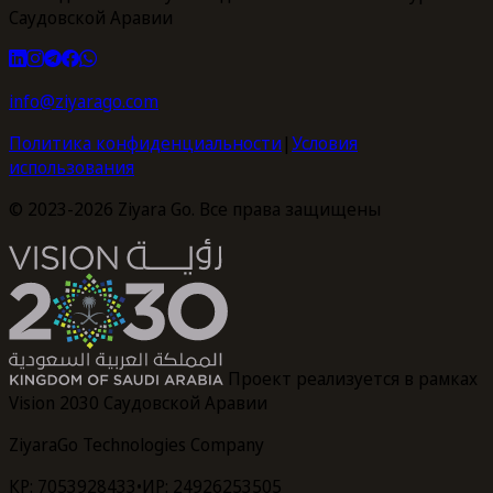
Саудовской Аравии
info@ziyarago.com
Политика конфиденциальности
|
Условия
использования
© 2023-2026 Ziyara Go. Все права защищены
Проект реализуется в рамках
Vision 2030 Саудовской Аравии
ZiyaraGo Technologies Company
КР: 7053928433
•
ИР: 24926253505