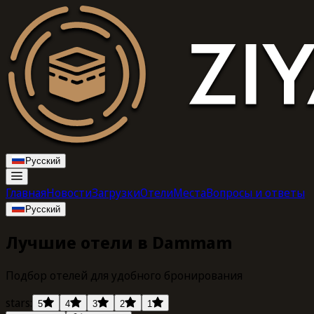
Русский
Главная
Новости
Загрузки
Отели
Места
Вопросы и ответы
Русский
Лучшие отели в Dammam
Подбор отелей для удобного бронирования
stars:
5
4
3
2
1