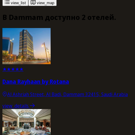
view_list
view_map
В Dammam доступно 2 отелей.
★
★
★
★
★
Dana Rayhaan by Rotana
Al Ashriah Street, Al Badi, Dammam 32415, Saudi Arabia
view_details