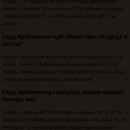
Шілде — 40 жылдық метеорологиялық деректерге
сәйкес корольдіктегі ең ыстық ай. Орташа максималды
температура 40,3°C, ал кейбір аймақтарда 50°C-тан
асады.
Сауд Арабиясының қай аймақтары шілдеде ең
ыстық?
Шығыс провинция және елдің орталық аудандары — ең
ыстық. Эль-Ахса, Рафха және Даммам үнемі 50°C-тан
жоғары температураны тіркейді, ал Асир мен Аль-Баха
таулы аудандары айтарлықтай сал cooler.
Сауд Арабиясында шілдеде жауын-шашын
болады ма?
Шілде — құрғақ ай. Негізгі жауын-шашын тек оңтүстік-
батыс таулы аймақтарда (Асир, Джазан, Аль-Баха) 16–22
мм жауын түседі. Басқа аймақтарда жауын-шашын