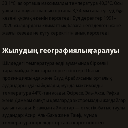
33,1°C, ал орташа максималды температура 40,3°C. Осы
уақытта жауын-шашын орташа 3,34 мм ғана түседі, бұл
кезеңнің құрғақ екенін көрсетеді. Бұл деректер 1991–
2020 жылдардағы климаттық базаға негізделген және
жазғы кезеңде не күту керектігін анық көрсетеді.
Жылудың географиялық таралуы
Шілдедегі температура елдің аумағында біркелкі
таралмайды. Ең жоғары көрсеткіштер Шығыс
провинциясында және Сауд Арабиясының орталық
аудандарында байқалады, мұнда максималды
температура 44°C-тан асады. Әсіресе, Эль-Ахса, Рафха
және Даммам сияқты қалаларда экстремалды жағдайлар
қалыптасады. Ең салқын аймақтар — оңтүстік-батыс таулы
аудандар: Асир, Аль-Баха және Таиф, мұнда
температура корольдік орташа көрсеткіштен