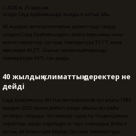
2026 ж. 25 маусым
Шілде Сауд Арабиясында: жылдың ең ыстық айы
40 жылдық метеорологиялық деректерді талдау
шілденің Сауд Арабиясындағы жазғы маусымның шыңы
екенін көрсетеді, орташа температура 33,1°C және
максимум 40,3°C. Шығыс провинцияларында
температура 44°C-тан асады.
40 жылдық климаттық деректер не
дейді
Сауд Арабиясының Ұлттық метеорология орталығы 1985
жылдан 2025 жылға дейінгі шілде айының ауа райы
үлгілерін талдады. Нәтижелер тұрақты тенденцияны
көрсетеді: шілде корольдікте төрт онжылдық бойы ең
ыстық ай болып қала береді. Орташа температура