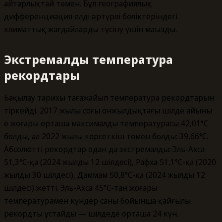
айтарлықтай төмен. Бұл географиялық
дифференциация елдің әртүрлі бөліктеріндегі
климаттық жағдайларды түсіну үшін маңызды.
Экстремалды температура
рекордтары
Бақылау тарихы таңғажайып температура рекордтарын
тіркейді. 2017 жылы соңғы онжылдықтағы шілде айының
ең жоғары орташа максималды температурасы 42,01°C
болды, ал 2022 жылы көрсеткіш төмен болды: 39,66°C.
Абсолютті рекордтар одан да экстремалды: Эль-Ахса
51,3°C-қа (2024 жылдың 12 шілдесі), Рафха 51,1°C-қа (2020
жылдың 30 шілдесі), Даммам 50,8°C-қа (2024 жылдың 12
шілдесі) жетті. Эль-Ахса 45°C-тан жоғары
температурамен күндер саны бойынша қайғылы
рекордты ұстайды — шілдеде орташа 24 күн.