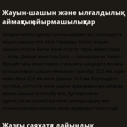
Жауын-шашын және ылғалдылық:
аймақтық айырмашылықтар
Шілденің жалпы құрғақтығына қарамастан, корольдікте
жауын-шашын өте теңсіз таралады. Негізгі жауын-
шашын оңтүстік-батыс және оңтүстік таулы аймақтарда
— Асир, Джазан және Аль-Баха — шоғырланған. Хамис-
Мушайттағы мониторинг станциясы шілдеде ең жоғары
орташа жауын-шашын мөлшерін тіркейді: 22,5 мм, одан
кейін Абха 22,0 мм және Джазан 16,4 мм. Корольдіктің
орталық, солтүстік және шығыс аудандарында шілдеде
жауын-шашын practically жоқ, бұл маусымның
құрғақтығын күшейтеді және ылғалдандыру мен
күннен қорғауға ерекше назар аударуды талап етеді.
Жазғы саяхатқа дайындық