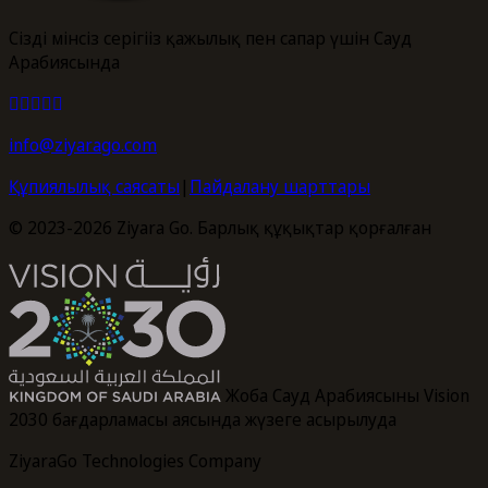
Сіздің мінсіз серігіңіз қажылық пен сапар үшін Сауд
Арабиясында
info@ziyarago.com
Құпиялылық саясаты
|
Пайдалану шарттары
© 2023-2026 Ziyara Go. Барлық құқықтар қорғалған
Жоба Сауд Арабиясының Vision
2030 бағдарламасы аясында жүзеге асырылуда
ZiyaraGo Technologies Company