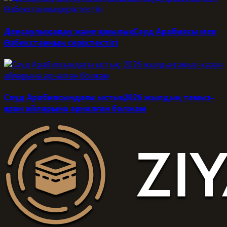
Денсаулық сақтау және қажылық: Сауд Арабиясы мен
Өзбекстанның серіктестігі
Сауд Арабиясындағы ыстық: 2026 жылдың тамыз–
қазан айларына арналған болжам