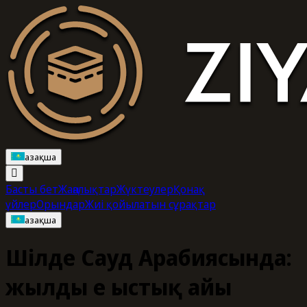
Қазақша
Басты бет
Жаңалықтар
Жүктеулер
Қонақ
үйлер
Орындар
Жиі қойылатын сұрақтар
Қазақша
Шілде Сауд Арабиясында:
жылдың ең ыстық айы