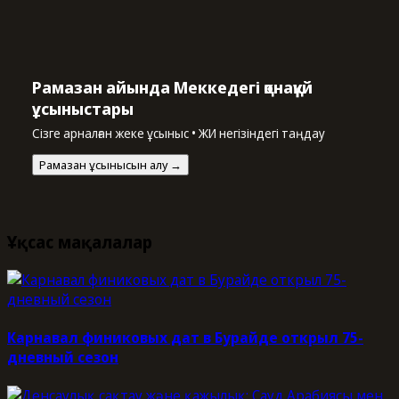
Рамазан айында Меккедегі қонақүй
ұсыныстары
Сізге арналған жеке ұсыныс • ЖИ негізіндегі таңдау
Рамазан ұсынысын алу →
Ұқсас мақалалар
Карнавал финиковых дат в Бурайде открыл 75-
дневный сезон