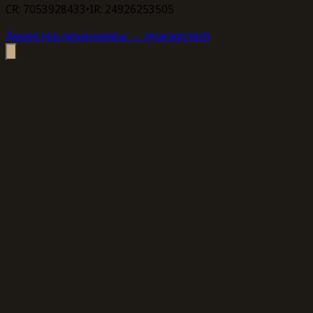
CR: 7053928433
•
IR: 24926253505
Деректер лицензиясы
→ ziyarago.tech