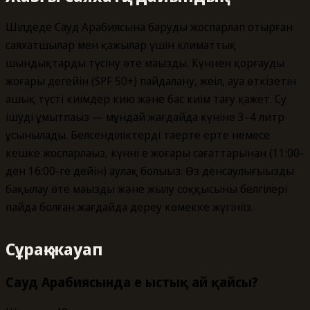
Шілдеде Сауд Арабиясына баруды жоспарлап отырған
саяхатшылар мен қажылар үшін климаттық
шындықтарды түсіну өте маңызды. Күннен қорғаудың
жоғары деңгейін (SPF 50+) пайдалану, жеңіл, ауа өткізетін
ашық түсті киімдер кию және бас киім тағу қажет. Су
ішуді ұмытпаңыз — мұндай жағдайда күніне 3–4 литр
ұсынылады. Белсенділіктерді таңертең ерте немесе
кешке жоспарлаңыз, күннің ең жоғары сағаттарынан (11:00-
ден 16:00-ге дейін) аулақ болыңыз. Өз денсаулығыңызды
бақылау өте маңызды және жылу соққысының белгілері
пайда болған жағдайда дереу көмекке жүгініңіз.
Сұрақ-жауап
Сауд Арабиясында ең ыстық ай қайсы?