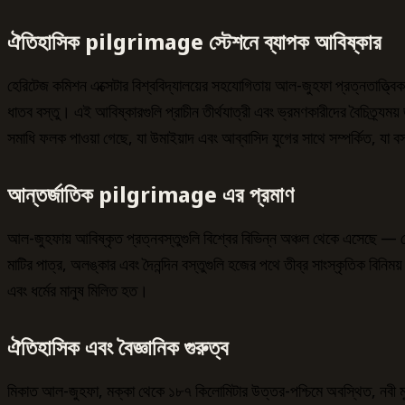
ঐতিহাসিক pilgrimage স্টেশনে ব্যাপক আবিষ্কার
হেরিটেজ কমিশন এক্সেটার বিশ্ববিদ্যালয়ের সহযোগিতায় আল-জুহফা প্রত্নতাত্ত্বি
ধাতব বস্তু। এই আবিষ্কারগুলি প্রাচীন তীর্থযাত্রী এবং ভ্রমণকারীদের বৈচিত্র্যময
সমাধি ফলক পাওয়া গেছে, যা উমাইয়াদ এবং আব্বাসিদ যুগের সাথে সম্পর্কিত, যা বস
আন্তর্জাতিক pilgrimage এর প্রমাণ
আল-জুহফায় আবিষ্কৃত প্রত্নবস্তুগুলি বিশ্বের বিভিন্ন অঞ্চল থেকে এসেছে — লেভ
মাটির পাত্র, অলঙ্কার এবং দৈনন্দিন বস্তুগুলি হজের পথে তীব্র সাংস্কৃতিক বিনিম
এবং ধর্মের মানুষ মিলিত হত।
ঐতিহাসিক এবং বৈজ্ঞানিক গুরুত্ব
মিকাত আল-জুহফা, মক্কা থেকে ১৮৭ কিলোমিটার উত্তর-পশ্চিমে অবস্থিত, নবী মুহাম্