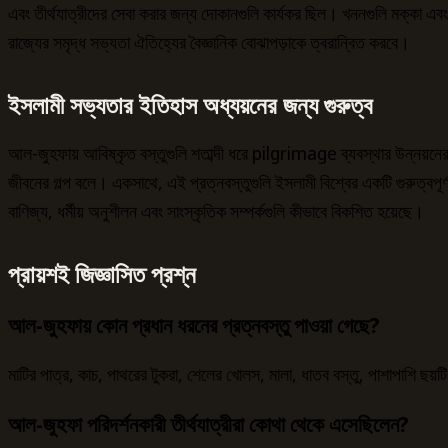
এবং তীর্থযাত্রীদের সেবা করার জন্য দোকানগুলি কার্যকর ছিল। খননগুলি মক্কা এব
রাজ্যের সমৃদ্ধ সভ্যতা ঐতিহ্যের বৈজ্ঞানিক বোঝাপড়াকে ত্বরান্বিত করবে।
ইসলামী সভ্যতার ইতিহাস অধ্যয়নের জন্য গুরুত্ব
আল-জুহফায় আবিষ্কৃত বস্তুগুলি শতাব্দী ধরে pilgrimage ব্যবস্থার উন্নয়নের
জীবনের গল্প বলে। একসাথে, এই প্রত্নবস্তুগুলি ইসলামী বিশ্বের একটি গুরুত্বপূর
বাণিজ্য, ধর্মীয় অনুশীলন এবং সাংস্কৃতিক সম্পর্কগুলি কীভাবে বিকশিত হয়েছে।
প্রায়শই জিজ্ঞাসিত প্রশ্ন
আল-জুহফায় কোন প্রধান ধরনের প্রত্নবস্তু পাওয়া গেছে?
মাটির পাত্র, কাচ, পাথরের টুকরা, শেলের খোলস, মালা, ধাতব বস্তু, পাশাপাশি ছয
আল-জুহফা পরিদর্শনকারী তীর্থযাত্রীরা কোথা থেকে এসেছিলেন?