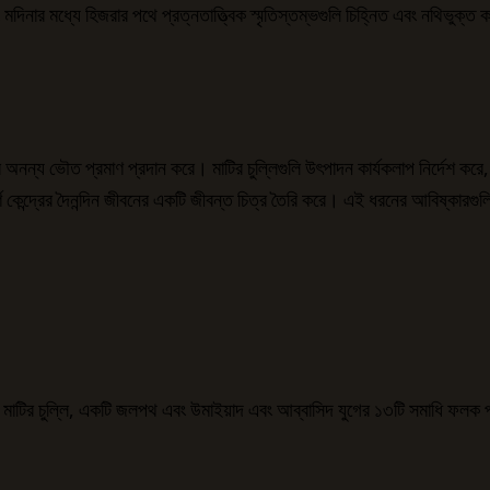
ং মদিনার মধ্যে হিজরার পথে প্রত্নতাত্ত্বিক স্মৃতিস্তম্ভগুলি চিহ্নিত এবং নথিভু
 অনন্য ভৌত প্রমাণ প্রদান করে। মাটির চুল্লিগুলি উৎপাদন কার্যকলাপ নির্দেশ কর
্ণ কেন্দ্রের দৈনন্দিন জীবনের একটি জীবন্ত চিত্র তৈরি করে। এই ধরনের আবিষ্কারগু
়টি মাটির চুল্লি, একটি জলপথ এবং উমাইয়াদ এবং আব্বাসিদ যুগের ১৩টি সমাধি ফলক 