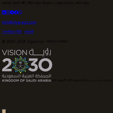
আপনার আদর্শ সঙ্গী সৌদি আরবে জিয়ারত ও ভ্রমণের জন্য সৌদি আরব
info@ziyarago.com
গোপনীয়তা নীতি
|
শর্তাবলী
© 2023-2026 Ziyara Go. সর্বস্বত্ব সংরক্ষিত
এই প্রকল্পটি সৌদি আরবের ভিশন ২০৩০-এর আওতায় 