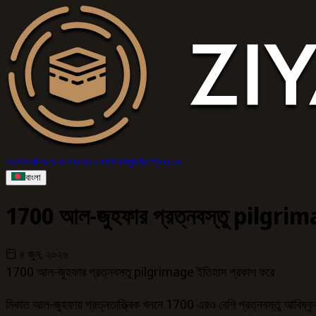
হোম
সংবাদ
ডাউনলোড
হোটেল
স্থানসমূহ
প্রশ্নোত্তর
বাংলা
1700 আল-জুহফার প্রত্নবস্তু pilgrim
৪ জুন, ২০২৬
1700 আল-জুহফার প্রত্নবস্তু pilgrimage ইতিহাস প্রকাশ করে
মিকাত আল-জুহফায় প্রত্নতাত্ত্বিক খননে 1700 এরও বেশি প্রত্নবস্তু আবিষ্কৃত