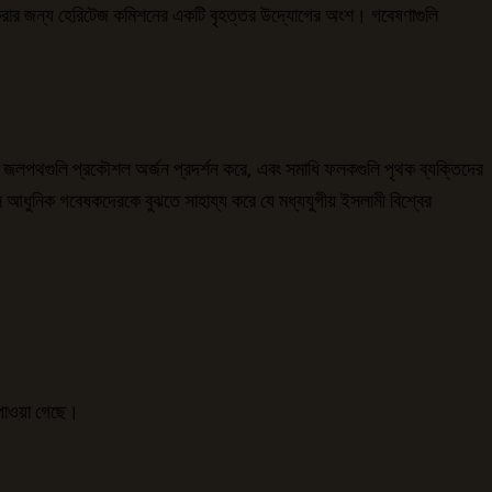
ক্ত করার জন্য হেরিটেজ কমিশনের একটি বৃহত্তর উদ্যোগের অংশ। গবেষণাগুলি
ে, জলপথগুলি প্রকৌশল অর্জন প্রদর্শন করে, এবং সমাধি ফলকগুলি পৃথক ব্যক্তিদের
লি আধুনিক গবেষকদেরকে বুঝতে সাহায্য করে যে মধ্যযুগীয় ইসলামী বিশ্বের
পাওয়া গেছে।