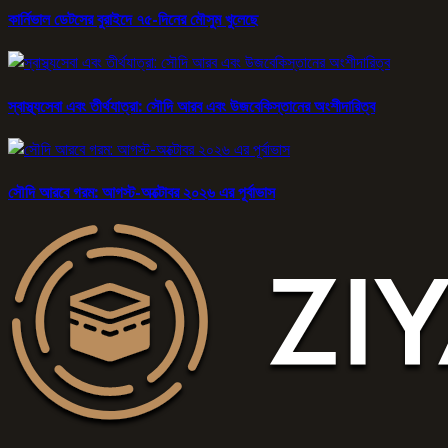
কার্নিভাল ডেটসের বুরাইদে ৭৫-দিনের মৌসুম খুলেছে
স্বাস্থ্যসেবা এবং তীর্থযাত্রা: সৌদি আরব এবং উজবেকিস্তানের অংশীদারিত্ব
সৌদি আরবে গরম: আগস্ট-অক্টোবর ২০২৬ এর পূর্বাভাস