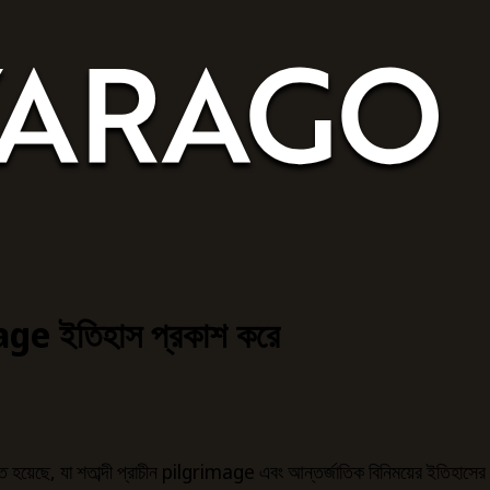
age ইতিহাস প্রকাশ করে
 হয়েছে, যা শতাব্দী প্রাচীন pilgrimage এবং আন্তর্জাতিক বিনিময়ের ইতিহাসের 