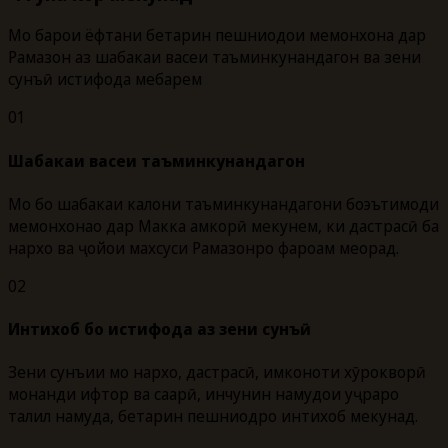
Мо барои ёфтани беҳтарин пешниҳодҳои меҳмонхона дар
Рамазон аз шабакаи васеи таъминкунандагон ва зеҳни
сунъӣ истифода мебарем
01
Шабакаи васеи таъминкунандагон
Мо бо шабакаи калони таъминкунандагони боэътимоди
меҳмонхонаҳо дар Макка ҳамкорӣ мекунем, ки дастрасӣ ба
нархҳо ва ҷойҳои махсуси Рамазонро фароҳам меорад.
02
Интихоб бо истифода аз зеҳни сунъӣ
Зеҳни сунъии мо нархҳо, дастрасӣ, имконоти хӯрокворӣ
монанди ифтор ва саҳарӣ, инчунин намудҳои ҳуҷраро
таҳлил намуда, беҳтарин пешниҳодро интихоб мекунад.