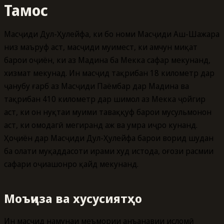
Тамос
Масҷиди Дҳул-Ҳулейфа, ки бо номи Масҷиди Аш-Шажара
низ маъруф аст, масҷиди муҳимест, ки ҳамчун миқат
барои ҳоҷиён, ки аз Мадина ба Мекка сафар мекунанд,
хизмат мекунад. Ин масҷид тақрибан 18 километр дар
ҷанубу ғарб аз Масҷиди Паёмбар дар Мадина ва
тақрибан 410 километр дар шимол аз Мекка ҷойгир
аст, ки он нуқтаи муҳими таваққуф барои мусульмонон
аст, ки омодагӣ мегиранд ҳаж ва умра иҷро кунанд.
Ҳоҷиён дар Масҷиди Дҳул-Ҳулейфа барои ворид шудан
ба ҳолати муқаддасоти ҳирами худ истода, оғози расмии
сафари ҳоҷиашонро қайд мекунанд.
Моъҷиза ва хусусиятҳо
Ин масҷид намунаи меъмории анъанавии исломӣ