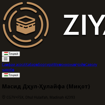
Тоҷикӣ
Саҳифаи асосӣ
Хабарҳо
Боргирӣ
Меҳмонхонаҳо
Ҷойҳо
Саволу
ҷавобҳо
Тоҷикӣ
Масҷид Дҳул-Ҳулайфа (Миқот)
CG7V+F5X, Dhul Hulaifah, Madinah 42393