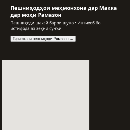
Пешниҳодҳои меҳмонхона дар Макка
дар моҳи Рамазон
Пешниҳоди шахсӣ барои шумо • Интихоб бо
истифода аз зеҳни сунъӣ
Гирифтани пешниҳоди Рамазон →