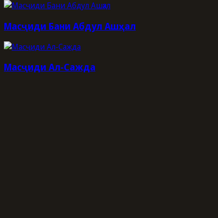
Масҷиди Бани Абдул Ашҳал
Масҷиди Ал-Сажда