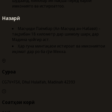
шудаанд, бинобар ин нақша гиред барои
имкониятҳо ва истироҳатгоҳҳо.
Назарӣ
Масҷиди Паёмбар (Ал-Масҷид ан-Набавӣ) –
тақрибан 18 километр дар шимолу шарқ дар
Мадина ҷойгир аст.
Ҳар гуна минтақаҳои истироҳат ва имкониятҳои
иқомат дар роҳ ба сӯи Мекка.
Суроға
CG7V+F5X, Dhul Hulaifah, Madinah 42393
Соатҳои корӣ