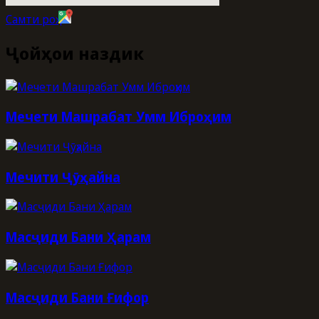
Самти роҳ
Ҷойҳои наздик
Мечети Машрабат Умм Иброҳим
Мечити Ҷӯҳайна
Масҷиди Бани Ҳарам
Масҷиди Бани Ғифор