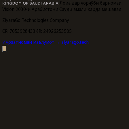
Лоиҳа дар чорчӯби барномаи
Vision 2030-и Арабистони Саудӣ амалӣ карда мешавад
ZiyaraGo Technologies Company
CR: 7053928433
•
IR: 24926253505
Иҷозатномаи маълумот
→ ziyarago.tech