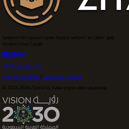
Ҳамроҳи беҳтарини шумо барои зиёрат ва саёҳат дар
Арабистони Саудӣ
info@ziyarago.com
Сиёсати махфият
|
Шартҳо ва қоидаҳо
© 2023-2026 Ziyara Go. Ҳама ҳуқуқҳо ҳифз шудаанд