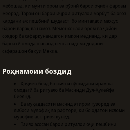
мебошад, ки муҳити ором ва рӯҳонӣ барои ҳоҷиён фароҳам
меорад. Тарзи он барои иҷрои ритуалҳои марбут ба оғоз
кардани ҳаж пешбинӣ шудааст, бо минтақаҳои махсус
барои варақ ва намоз. Меҳмонхонаҳои ором ва ҷойҳои
соядор ба сафаркунандагон имкон медиҳанд, ки дар
бароҳатӣ омода шаванд пеш аз идома додани
сафарашон ба сӯи Мекка.
Роҳнамоии боздид
Ҳоҷиён бояд бо нияти пӯшидани ҳирам ва
омодагӣ ба ритуалҳо ба Масҷиди Дҳул-Ҳулейфа
биёянд.
Ба муқаддасоти масҷид эҳтиром гузоред ва
либоси мувофиқ ва рафторе, ки бо одатҳои исломӣ
мувофиқ аст, риоя кунед.
Таҳияҳо асосан барои ритуалҳои ҳоҷӣ пешбинӣ