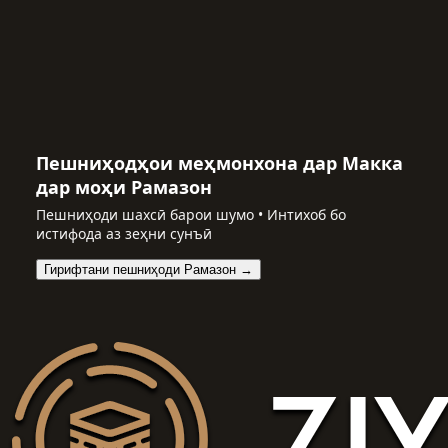
Пешниҳодҳои меҳмонхона дар Макка
дар моҳи Рамазон
Пешниҳоди шахсӣ барои шумо • Интихоб бо
истифода аз зеҳни сунъӣ
Гирифтани пешниҳоди Рамазон →