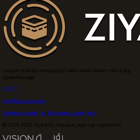
Сиздин эң сонун жолдошуңуз ажы жана саякат үчүн Сауд
Аравиясында
info@ziyarago.com
Купуялык саясаты
|
Колдонуу шарттары
© 2023-2026 Ziyara Go. Бардык укуктар корголгон