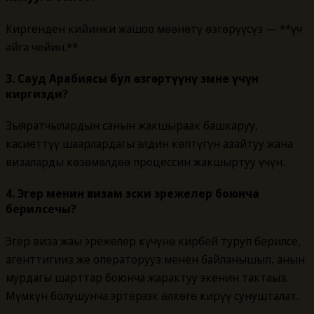
Киргенден кийинки жашоо мөөнөтү өзгөрүүсүз — **үч
айга чейин.**
3. Сауд Арабиясы бул өзгөртүүнү эмне үчүн
киргизди?
Зыяратчылардын санын жакшыраак башкаруу,
касиеттүү шаарлардагы элдин көптүгүн азайтуу жана
визаларды көзөмөлдөө процессин жакшыртуу үчүн.
4. Эгер менин визам эски эрежелер боюнча
берилсечы?
Эгер виза жаңы эрежелер күчүнө кирбей туруп берилсе,
агенттигиңиз же операторуңуз менен байланышып, анын
мурдагы шарттар боюнча жарактуу экенин тактаңыз.
Мүмкүн болушунча эртерээк өлкөгө кирүү сунушталат.