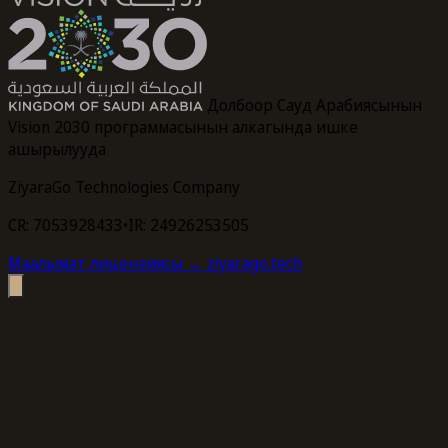
Долбоор Сауд Арабиясынын
Vision 2030 программасынын алкагында ишке
ашырылууда
ZiyaraGo Technologies Company
CR: 7053928433
•
IR: 24926253505
Маалымат лицензиясы
→ ziyarago.tech