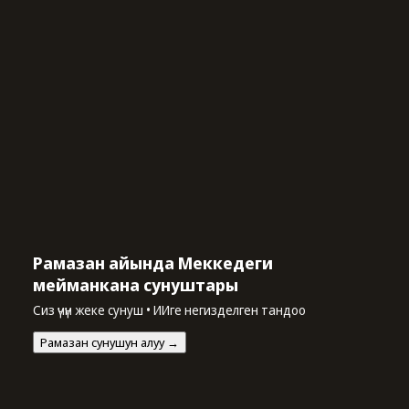
Рамазан айында Меккедеги
мейманкана сунуштары
Сиз үчүн жеке сунуш • ИИге негизделген тандоо
Рамазан сунушун алуу →