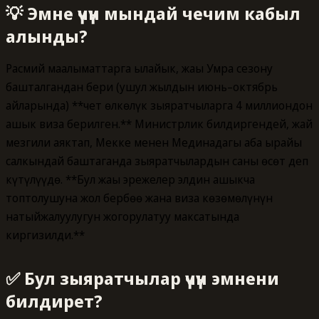
💡 Эмне үчүн мындай чечим кабыл
алынды?
Расмий маалыматтарга ылайык, жаңы Умра сезону
башталгандан бери (ушул жылдын июнь–октябрь
айларында) **чет өлкөлүк зыяратчыларга 4 миллиондон
ашык виза берилген.** Министрлик билдиргендей, жай
мезгили аяктап, Мекке менен Мединадагы аба ырайы
салкындай баштаганда зыяратчылардын саны өсөт деп
күтүлүүдө. **Бул жаңы эрежелер элдин ашыкча
топтолушуна жол бербөө жана виза көзөмөлүнүн
натыйжалуулугун жогорулатуу максатында
киргизилди.**
✅ Бул зыяратчылар үчүн эмнени
билдирет?