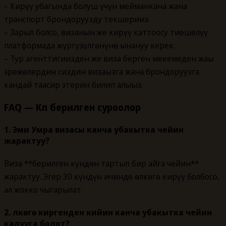
– Кирүү убагында болуш үчүн мейманкана жана
транспорт брондоруңузду текшериңиз.
– Зарыл болсо, визанын же кирүү каттоосу тиешелүү
платформада жүргүзүлгөнүнө ынануу керек.
– Тур агенттигиңизден же виза берген мекемеден жаңы
эрежелердин сиздин визаңызга жана брондоруңузга
кандай таасир этерин билип алыңыз.
FAQ — Көп берилген суроолор
1. Эми Умра визасы канча убакытка чейин
жарактуу?
Виза **берилген күндөн тартып бир айга чейин**
жарактуу. Эгер 30 күндүн ичинде өлкөгө кирүү болбосо,
ал жокко чыгарылат.
2. Өлкөгө киргенден кийин канча убакытка чейин
калууга болот?