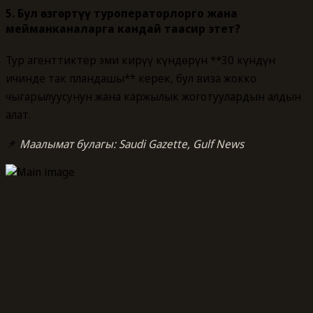
5. Бул өзгөртүү туроператорлорго жана
мейманканаларга кандай таасир этет?
Тур агенттиктер эми кирүү күндөрүн **30 күндүн
ичинде так пландашы** керек, бул виза жокко
чыгарылуусунун жана каржылык жоготуулардын алдын
алат.
📌
Маалымат булагы: Saudi Gazette, Gulf News