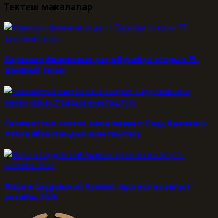
Тектеш макалалар
Карнавал финиковых дат в Бурайде открыл 75-
дневный сезон
Саламаттык сактоо жана зыярат: Сауд Аравиясы
менен Өзбекстандын өнөктөштүгү
Жара в Саудовской Аравии: прогноз на август–
октябрь 2026