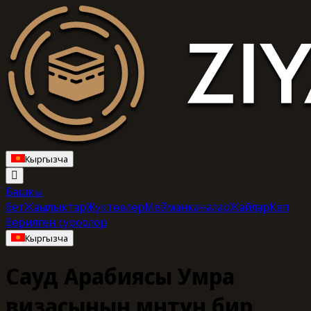
Кыргызча
Башкы
бет
Жаңылыктар
Жүктөөлөр
Мейманканалар
Жайлар
Көп
берилген суроолор
Кыргызча
Сауд Арабиясы Умра
визасынын мөөнөтүн бир