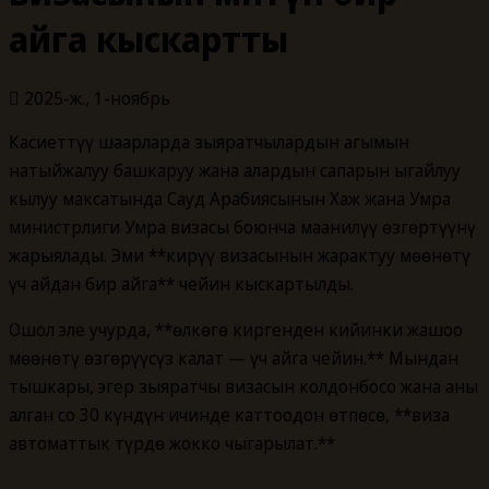
айга кыскартты
2025-ж., 1-ноябрь
Касиеттүү шаарларда зыяратчылардын агымын
натыйжалуу башкаруу жана алардын сапарын ыңгайлуу
кылуу максатында Сауд Арабиясынын Хаж жана Умра
министрлиги Умра визасы боюнча маанилүү өзгөртүүнү
жарыялады. Эми **кирүү визасынын жарактуу мөөнөтү
үч айдан бир айга** чейин кыскартылды.
Ошол эле учурда, **өлкөгө киргенден кийинки жашоо
мөөнөтү өзгөрүүсүз калат — үч айга чейин.** Мындан
тышкары, эгер зыяратчы визасын колдонбосо жана аны
алган соң 30 күндүн ичинде каттоодон өтпөсө, **виза
автоматтык түрдө жокко чыгарылат.**