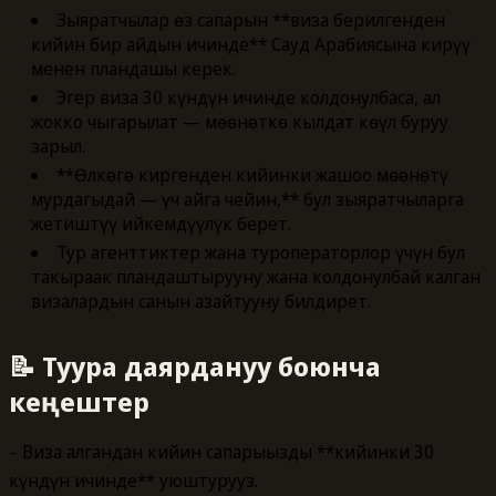
Зыяратчылар өз сапарын **виза берилгенден
кийин бир айдын ичинде** Сауд Арабиясына кирүү
менен пландашы керек.
Эгер виза 30 күндүн ичинде колдонулбаса, ал
жокко чыгарылат — мөөнөткө кылдат көңүл буруу
зарыл.
**Өлкөгө киргенден кийинки жашоо мөөнөтү
мурдагыдай — үч айга чейин,** бул зыяратчыларга
жетиштүү ийкемдүүлүк берет.
Тур агенттиктер жана туроператорлор үчүн бул
такыраак пландаштырууну жана колдонулбай калган
визалардын санын азайтууну билдирет.
📝 Туура даярдануу боюнча
кеңештер
– Виза алгандан кийин сапарыңызды **кийинки 30
күндүн ичинде** уюштуруңуз.