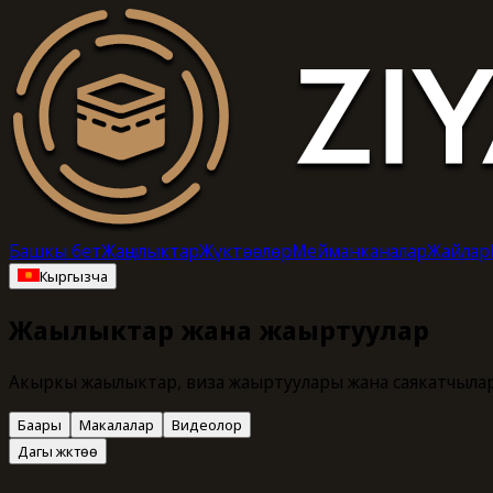
Башкы бет
Жаңылыктар
Жүктөөлөр
Мейманканалар
Жайлар
Кыргызча
Жаңылыктар жана жаңыртуулар
Акыркы жаңылыктар, виза жаңыртуулары жана саякатчылар
Баары
Макалалар
Видеолор
Дагы жүктөө