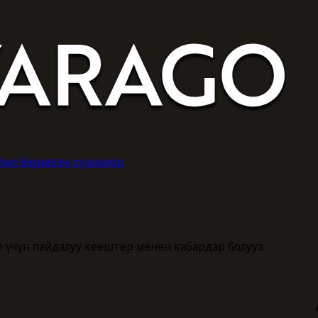
Көп берилген суроолор
 үчүн пайдалуу кеңештер менен кабардар болуңуз