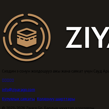
Сиздин эң сонун жолдошуңуз ажы жана саякат үчүн Сауд А
info@ziyarago.com
Купуялык саясаты
|
Колдонуу шарттары
© 2023-2026 Ziyara Go. Бардык укуктар корголгон