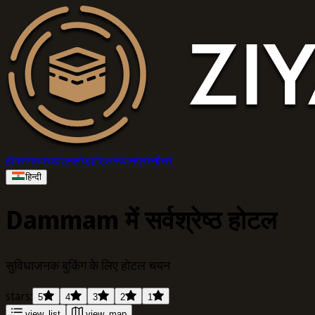
होम
समाचार
डाउनलोड
होटल
स्थान
प्रश्नोत्तर
हिन्दी
Dammam में सर्वश्रेष्ठ होटल
सुविधाजनक बुकिंग के लिए होटल चयन
stars:
5
4
3
2
1
view_list
view_map