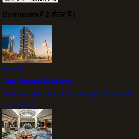
Dammam में 2 होटल हैं।
★
★
★
★
★
Dana Rayhaan by Rotana
Al Ashriah Street, Al Badi, Dammam 32415, Saudi Arabia
view_details