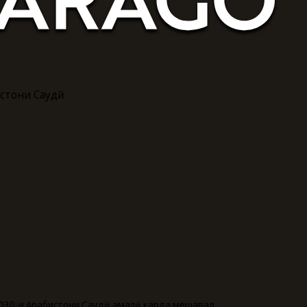
истони Саудӣ
 2030-и Арабистони Саудӣ амалӣ карда мешавад