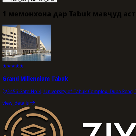
1 меҳмонхона дар Tabuk мавҷуд аст
★
★
★
★
★
Grand Millennium Tabuk
3456 Gate No-4, University of Tabuk Complex, Duba Road, 
view_details