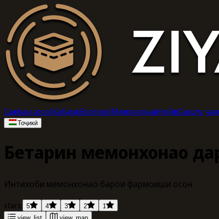
Саҳифаи асосӣ
Хабарҳо
Боргирӣ
Меҳмонхонаҳо
Ҷойҳо
Саволу ҷав
Тоҷикӣ
Беҳтарин меҳмонхонаҳо да
Интихоби меҳмонхонаҳо барои фармоиши осон
stars:
5
4
3
2
1
view_list
view_map