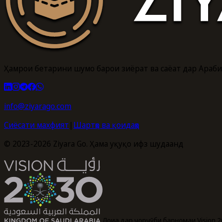
Ҳамроҳи беҳтарини шумо барои зиёрат ва саёҳат дар Араб
info@ziyarago.com
Сиёсати махфият
|
Шартҳо ва қоидаҳо
© 2023-2026 Ziyara Go. Ҳама ҳуқуқҳо ҳифз шудаанд
Лоиҳа дар чорчӯби барномаи Vision