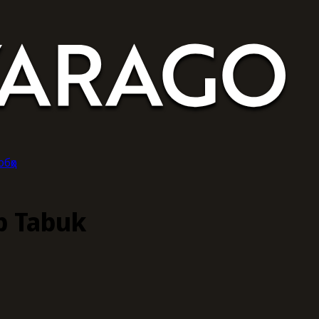
обҳо
р Tabuk