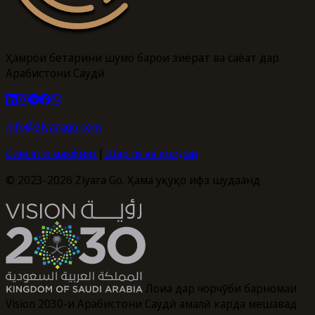
Ҳамроҳи беҳтарини шумо барои зиёрат ва саёҳат дар
Арабистони Саудӣ
info@ziyarago.com
Сиёсати махфият
|
Шартҳо ва қоидаҳо
© 2023-2026 Ziyara Go. Ҳама ҳуқуқҳо ҳифз шудаанд
Лоиҳа дар чорчӯби барномаи
Vision 2030-и Арабистони Саудӣ амалӣ карда мешавад