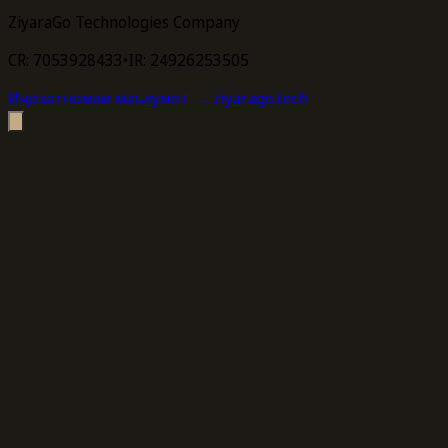
ZiyaraGo Technologies Company
CR: 7053928433
•
IR: 24926253505
Иҷозатномаи маълумот
→ ziyarago.tech