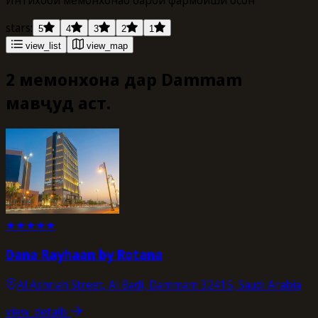
stars:
5
4
3
2
1
view_list
view_map
2 меҳмонхона дар Dammam
мавҷуд аст.
★
★
★
★
★
Dana Rayhaan by Rotana
Al Ashriah Street, Al Badi, Dammam 32415, Saudi Arabia
view_details