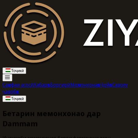
Тоҷикӣ
Саҳифаи асосӣ
Хабарҳо
Боргирӣ
Меҳмонхонаҳо
Ҷойҳо
Саволу
ҷавобҳо
Тоҷикӣ
Беҳтарин меҳмонхонаҳо дар
Dammam
Интихоби меҳмонхонаҳо барои фармоиши осон