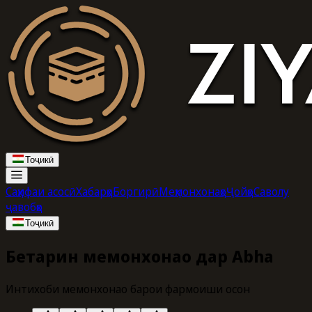
Тоҷикӣ
Саҳифаи асосӣ
Хабарҳо
Боргирӣ
Меҳмонхонаҳо
Ҷойҳо
Саволу
ҷавобҳо
Тоҷикӣ
Беҳтарин меҳмонхонаҳо дар Abha
Интихоби меҳмонхонаҳо барои фармоиши осон