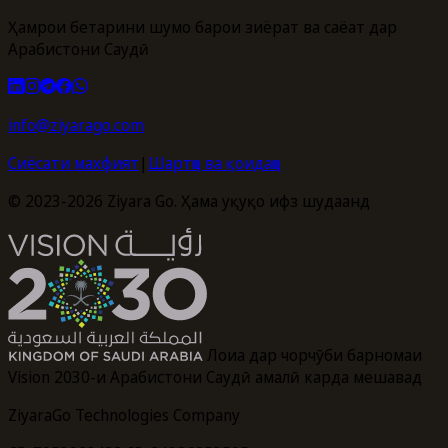
Ҳамроҳи беҳтарини шумо барои зиёрат ва саёҳат дар
Арабистони Саудӣ
info@ziyarago.com
Сиёсати махфият
|
Шартҳо ва қоидаҳо
© 2023-2026 Ziyara Go. Ҳама ҳуқуқҳо ҳифз шудаанд
Лоиҳа дар чорчӯби барномаи
Vision 2030-и Арабистони Саудӣ амалӣ карда мешавад
ZiyaraGo Technologies Company