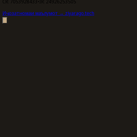
CR: 7053928433
•
IR: 24926253505
Иҷозатномаи маълумот
→ ziyarago.tech