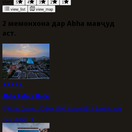
stars:
5
4
3
2
1
view_list
view_map
2 меҳмонхона дар Abha мавҷуд
аст.
★
★
★
★
★
Abha Palace Hotel
Al Sad District, PO Box 1100, Abha 62512, Saudi Arabia
view_details